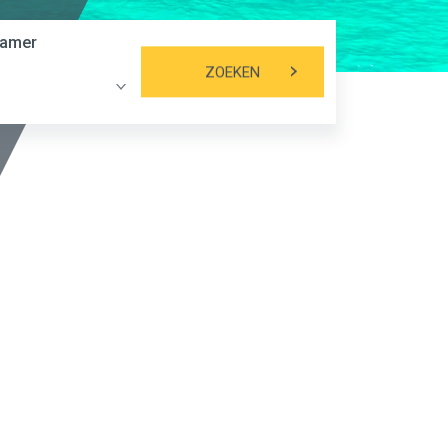
amer
ZOEKEN