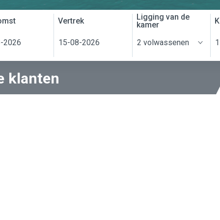
Ligging van de
omst
Vertrek
K
kamer
e klanten