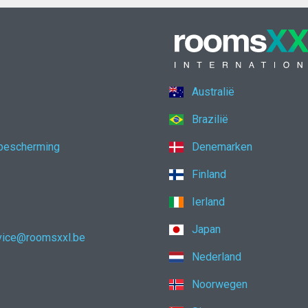
Australië
Brazilië
bescherming
Denemarken
Finland
Ierland
Japan
vice@roomsxxl.be
Nederland
Noorwegen