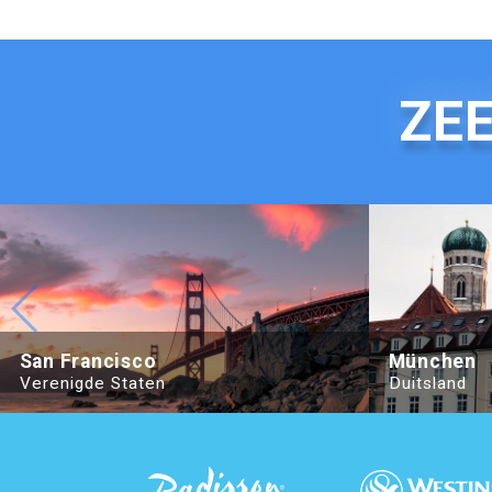
ZEE
Beijing Hotel Nuo Forbidden City
Hotel Adagio, 
San Francisco
München
Verenigde Staten
Duitsland