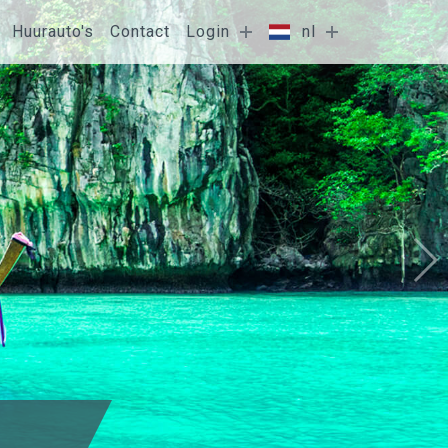
Huurauto's
Contact
Login
nl