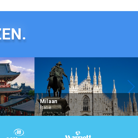
ZEN.
Hilton Tokyo
Milaan
Italië