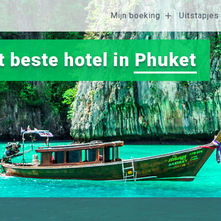
Mijn boeking
Uitstapjes
 beste hotel in
Phuket