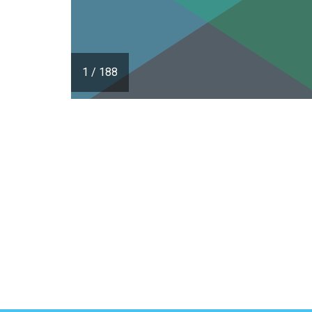
1
/
188