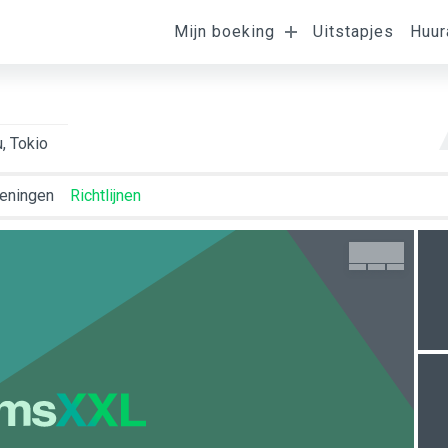
Ligging van de
Mijn boeking
Uitstapjes
Huur
omst
Vertrek
K
kamer
, Tokio
eningen
Richtlijnen