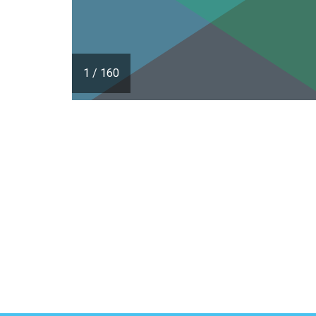
1
/
160