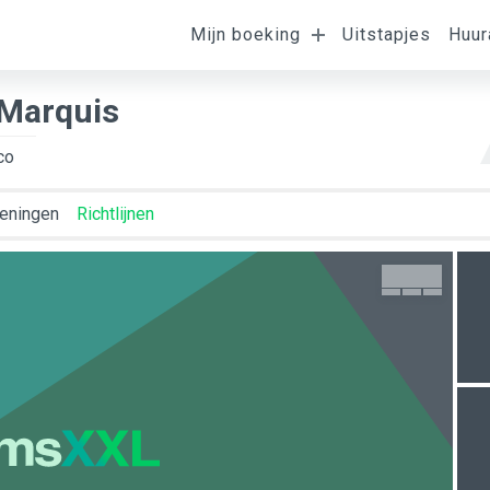
Ligging van de
Mijn boeking
Uitstapjes
Huur
omst
Vertrek
K
kamer
 Marquis
co
eningen
Richtlijnen