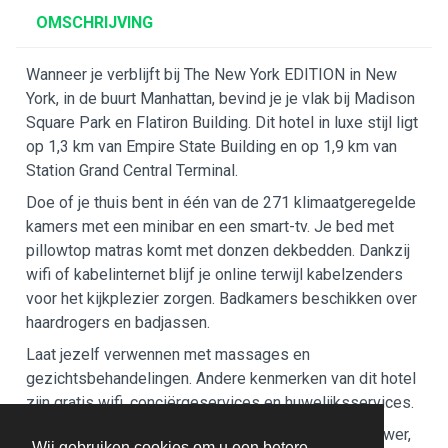
OMSCHRIJVING
Wanneer je verblijft bij The New York EDITION in New
York, in de buurt Manhattan, bevind je je vlak bij Madison
Square Park en Flatiron Building. Dit hotel in luxe stijl ligt
op 1,3 km van Empire State Building en op 1,9 km van
Station Grand Central Terminal.
Doe of je thuis bent in één van de 271 klimaatgeregelde
kamers met een minibar en een smart-tv. Je bed met
pillowtop matras komt met donzen dekbedden. Dankzij
wifi of kabelinternet blijf je online terwijl kabelzenders
voor het kijkplezier zorgen. Badkamers beschikken over
haardrogers en badjassen.
Laat jezelf verwennen met massages en
gezichtsbehandelingen. Andere kenmerken van dit hotel
zijn gratis wifi, conciërgeservices en huwelijksservices.
Stil je honger met een lunch of diner bij The Clocktower,
Wij gebruiken cookies om u een betere