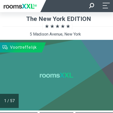
Aankomst
Vertrek
The New York EDITION
Ligging van de kamer
Kamer
5 Madison Avenue, New York
ZOEKEN
Voortreffelijk
1
/
57