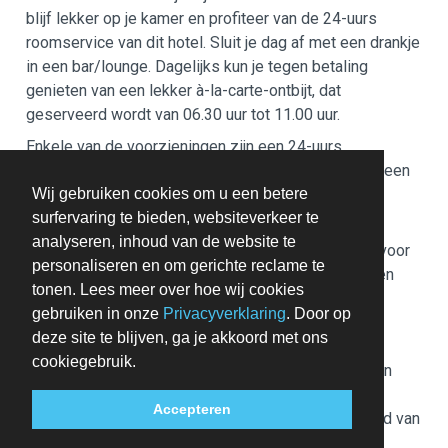
blijf lekker op je kamer en profiteer van de 24-uurs
roomservice van dit hotel. Sluit je dag af met een drankje
in een bar/lounge. Dagelijks kun je tegen betaling
genieten van een lekker à-la-carte-ontbijt, dat
geserveerd wordt van 06.30 uur tot 11.00 uur.
Enkele van de voorzieningen zijn een 24-uurs
businesscentrum, een stomerij/wasserijservice en een
Wij gebruiken cookies om u een betere
24-uurs receptie. Dit hotel beschikt over 8
surfervaring te bieden, websiteverkeer te
vergaderruimtes.
analyseren, inhoud van de website te
Afhankelijk van het accommodatiebeleid kan voor
personaliseren en om gerichte reclame te
extra personen een toeslag in rekening worden
tonen. Lees meer over hoe wij cookies
gebracht.
gebruiken in onze
Privacyverklaring
. Door op
Bij het inchecken dien je mogelijk een erkend
deze site te blijven, ga je akkoord met ons
identiteitsbewijs met foto en een creditcard,
cookiegebruik.
pinpas of borgsom in contanten te verstrekken
voor incidentele kosten.
Accepteren
Speciale verzoeken worden onder voorbehoud van
beschikbaarheid bij het inchecken ingewilligd.