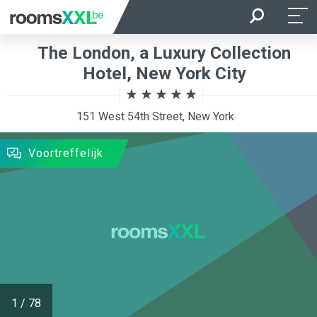
Aankomst
Vertrek
The London, a Luxury Collection
Ligging van de kamer
Kamer
Hotel, New York City
151 West 54th Street, New York
ZOEKEN
Voortreffelijk
1
/
78