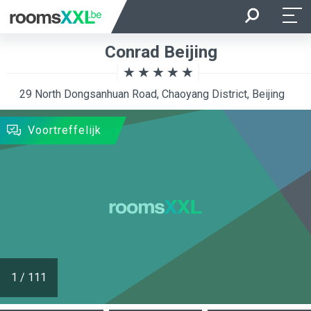
Aankomst
Vertrek
Conrad Beijing
Ligging van de kamer
Kamer
29 North Dongsanhuan Road, Chaoyang District, Beijing
ZOEKEN
Voortreffelijk
1
/
111