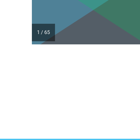
1
/
65