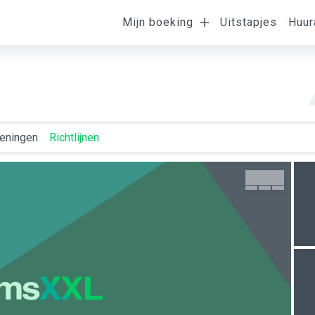
Ligging van de
Mijn boeking
Uitstapjes
Huur
omst
Vertrek
K
kamer
eningen
Richtlijnen